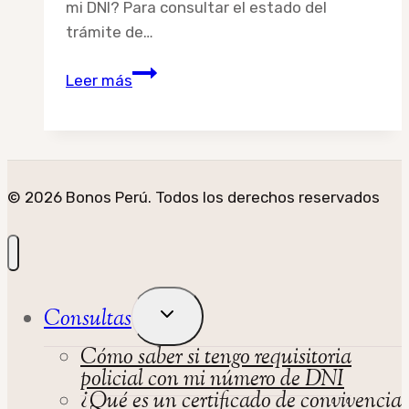
mi DNI? Para consultar el estado del
trámite de…
Dónde
Leer más
consultar
el
estado
del
trámite
© 2026 Bonos Perú. Todos los derechos reservados
de
mi
DNI
Alternar
Consultas
Menú
Cómo saber si tengo requisitoria
Hijo
policial con mi número de DNI
¿Qué es un certificado de convivencia