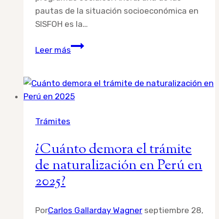
pautas de la situación socioeconómica en
SISFOH es la…
¿Cómo
Leer más
cambiar
mi
situación
socioeconómica
en
Trámites
SISFOH?
¿Cuánto demora el trámite
de naturalización en Perú en
2025?
Por
Carlos Gallarday Wagner
septiembre 28,