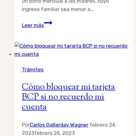
un bono mensual a las madres, cuyo
ingreso familiar sea menor a…
Bono
Leer más
madres
solteras,
¿en
qué
consiste
Trámites
esta
iniciativa?
Cómo bloquear mi tarjeta
BCP si no recuerdo mi
cuenta
Por
Carlos Gallarday Wagner
febrero 24,
2023
febrero 24, 2023