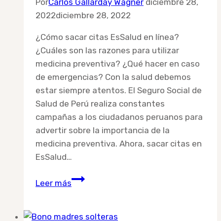
Por
Carlos Gallarday Wagner
diciembre 28,
2022
diciembre 28, 2022
¿Cómo sacar citas EsSalud en línea?
¿Cuáles son las razones para utilizar
medicina preventiva? ¿Qué hacer en caso
de emergencias? Con la salud debemos
estar siempre atentos. El Seguro Social de
Salud de Perú realiza constantes
campañas a los ciudadanos peruanos para
advertir sobre la importancia de la
medicina preventiva. Ahora, sacar citas en
EsSalud…
Como
Leer más
sacar
citas
Essalud