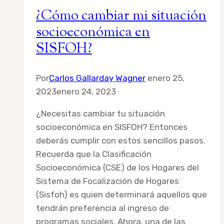
recuerdo
¿Cómo cambiar mi situación
mi
socioeconómica en
cuenta
SISFOH?
Por
Carlos Gallarday Wagner
enero 25,
2023
enero 24, 2023
¿Necesitas cambiar tu situación
socioeconómica en SISFOH? Entonces
deberás cumplir con estos sencillos pasos.
Recuerda que la Clasificación
Socioeconómica (CSE) de los Hogares del
Sistema de Focalización de Hogares
(Sisfoh) es quien determinará aquellos que
tendrán preferencia al ingreso de
programas sociales. Ahora, una de las