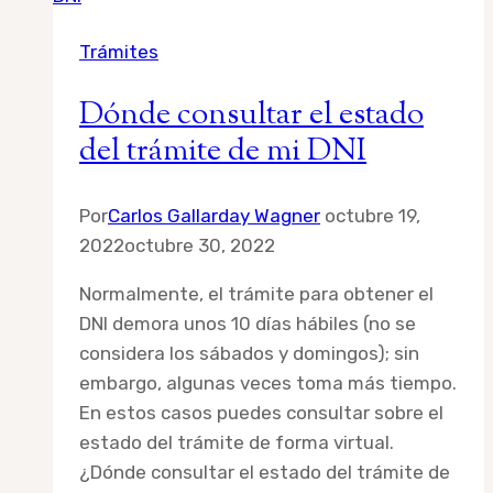
naturalización
Trámites
en
Perú
Dónde consultar el estado
en
del trámite de mi DNI
2025?
Por
Carlos Gallarday Wagner
octubre 19,
2022
octubre 30, 2022
Normalmente, el trámite para obtener el
DNI demora unos 10 días hábiles (no se
considera los sábados y domingos); sin
embargo, algunas veces toma más tiempo.
En estos casos puedes consultar sobre el
estado del trámite de forma virtual.
¿Dónde consultar el estado del trámite de