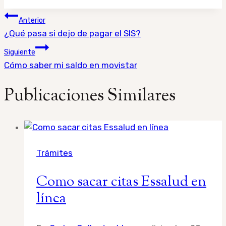
Navegación
Anterior
de
¿Qué pasa si dejo de pagar el SIS?
entradas
Siguiente
Cómo saber mi saldo en movistar
Publicaciones Similares
Trámites
Como sacar citas Essalud en
línea