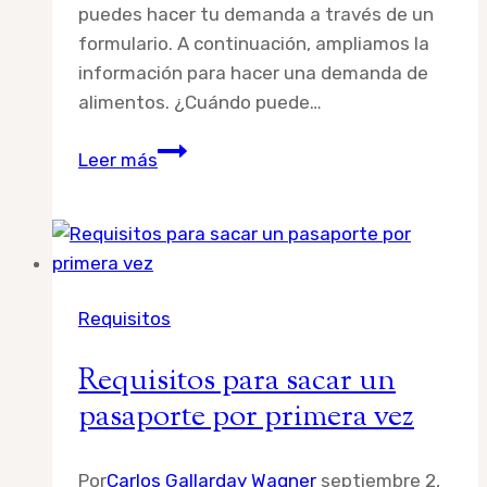
puedes hacer tu demanda a través de un
formulario. A continuación, ampliamos la
información para hacer una demanda de
alimentos. ¿Cuándo puede…
Requisitos
Leer más
para
una
demanda
de
alimentos
Requisitos
Requisitos para sacar un
pasaporte por primera vez
Por
Carlos Gallarday Wagner
septiembre 2,