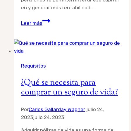
en y generar más rentabilidad….
¿Cómo
Leer más
saber
si
estoy
afiliado
a
Requisitos
un
fondo
¿Qué se necesita para
de
comprar un seguro de vida?
pensiones
en
Perú?
Por
Carlos Gallarday Wagner
julio 24,
2023
julio 24, 2023
Adquirir pólizas de vida es una forma de