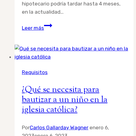
hipotecario podría tardar hasta 4 meses,
en la actualidad…
¿Qué
Leer más
requisitos
nos
piden
para
darnos
Requisitos
un
crédito
¿Qué se necesita para
hipotecario?
bautizar a un niño en la
iglesia católica?
Por
Carlos Gallarday Wagner
enero 6,
2023
enero 6, 2023