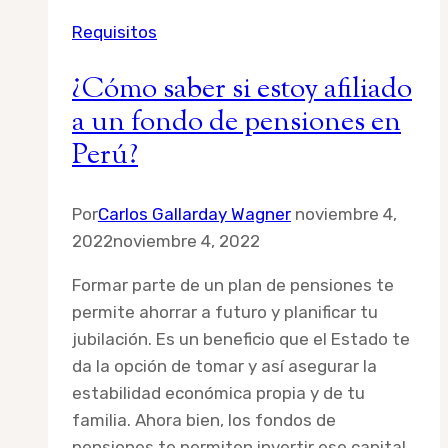
por
Requisitos
primera
vez
¿Cómo saber si estoy afiliado
a un fondo de pensiones en
Perú?
Por
Carlos Gallarday Wagner
noviembre 4,
2022
noviembre 4, 2022
Formar parte de un plan de pensiones te
permite ahorrar a futuro y planificar tu
jubilación. Es un beneficio que el Estado te
da la opción de tomar y así asegurar la
estabilidad económica propia y de tu
familia. Ahora bien, los fondos de
pensiones te permiten invertir ese capital