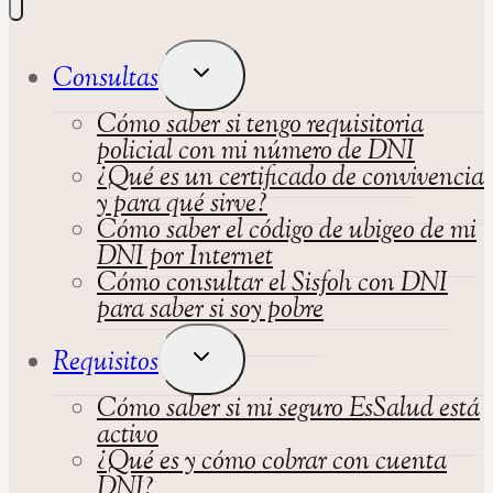
en
la
Alternar
Consultas
iglesia
Menú
católica?
Cómo saber si tengo requisitoria
Hijo
policial con mi número de DNI
¿Qué es un certificado de convivencia
y para qué sirve?
Cómo saber el código de ubigeo de mi
DNI por Internet
Cómo consultar el Sisfoh con DNI
para saber si soy pobre
Alternar
Requisitos
Menú
Cómo saber si mi seguro EsSalud está
Hijo
activo
¿Qué es y cómo cobrar con cuenta
DNI?