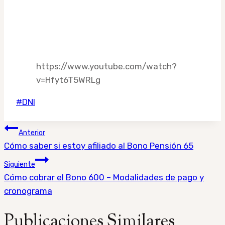
https://www.youtube.com/watch?
v=Hfyt6T5WRLg
Etiquetas
#
DNI
de
Navegación
la
Anterior
entrada:
de
Cómo saber si estoy afiliado al Bono Pensión 65
entradas
Siguiente
Cómo cobrar el Bono 600 – Modalidades de pago y
cronograma
Publicaciones Similares